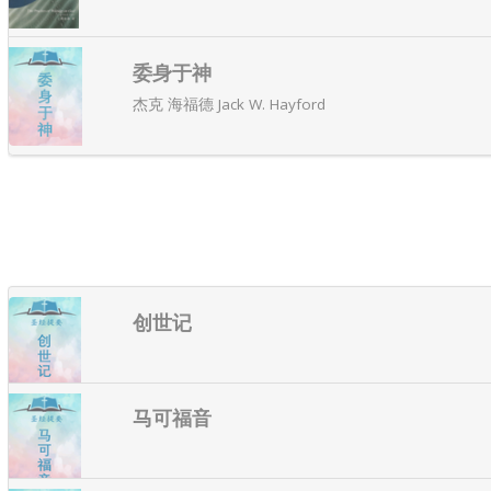
委身于神
杰克 海福德 Jack W. Hayford
创世记
马可福音