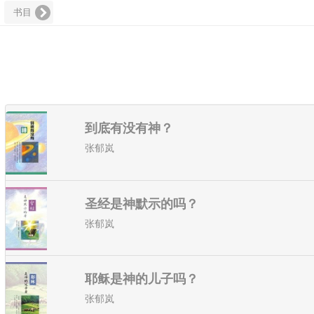
书目
到底有没有神？
张郁岚
圣经是神默示的吗？
张郁岚
耶稣是神的儿子吗？
张郁岚