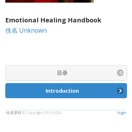
Emotional Healing Handbook
佚名 Unknown
目录
Introduction
传道课程 © Copyright 2015-2026
login