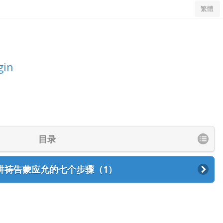
繁體
gin
目录
讲祷告蒙应允的七个步骤（1）