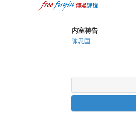
内室祷告
陈思国