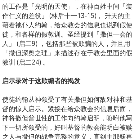
的工作是「光明的天使」，在神百姓中间「装
作仁义的差役」 (林后十一13-15) 。升天的主
藉着祂仆人约翰，给众教会的信息也说到假使
徒，和各样的假教训。圣经提到「撒但一会的
人」 (启二9) ，包括那些被欺骗的人，并且用
「撒但深奥之理」来描述存在于教会里面的假
教训 (启二24) 。
启示录对于这欺编者的揭发
使徒约翰从神领受了有关撒但如何敌对神和基
督的惊人启示。紧接在给众教会的信息后面，
神将撒但普世性的工作向约翰启明，吩咐他写
下一切所领受的，好叫基督的教会能明白被赎
之人与撒但的战争完整的意义，直到主耶稣再