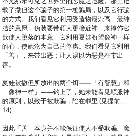
不觉那未可见之世界里的恶魔之危险。那里记
载了撒但这个骗子的第一桩骗局，以及它行骗
的方式。我们看见它利用受造物最崇高、最纯
洁的意愿，伪装要带领人更接近神，来掩饰它
欲使人堕落的本意。它利用夏娃盼望像神一样
的心，使她沦为自己的俘虏。我们看见它利用
「善」，来带出恶；让人误以为恶是在带出
善。
夏娃被撒但所放出的两个饵——「有智慧」和
「像神一样」——钓上了，她未能看见顺服神
的原则，以致于被欺骗，陷在罪里 (见提前二
14) 。
因此「善」本身并不能保证使人不受欺骗。魔