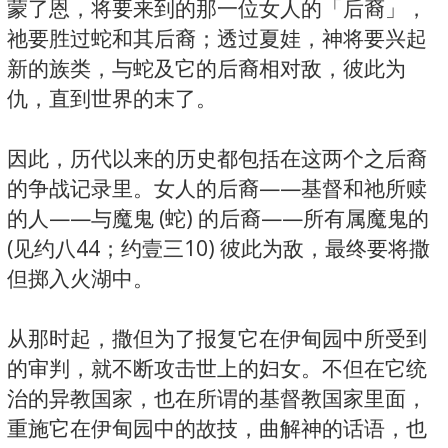
蒙了恩，将要来到的那一位女人的「后裔」，
祂要胜过蛇和其后裔；透过夏娃，神将要兴起
新的族类，与蛇及它的后裔相对敌，彼此为
仇，直到世界的末了。
因此，历代以来的历史都包括在这两个之后裔
的争战记录里。女人的后裔——基督和祂所赎
的人——与魔鬼 (蛇) 的后裔——所有属魔鬼的
(见约八44；约壹三10) 彼此为敌，最终要将撒
但掷入火湖中。
从那时起，撒但为了报复它在伊甸园中所受到
的审判，就不断攻击世上的妇女。不但在它统
治的异教国家，也在所谓的基督教国家里面，
重施它在伊甸园中的故技，曲解神的话语，也