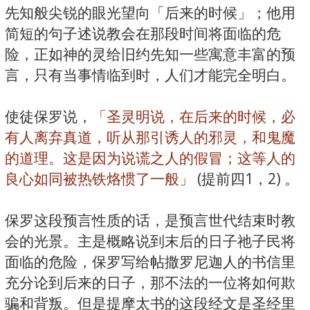
先知般尖锐的眼光望向「后来的时候」；他用
简短的句子述说教会在那段时间将面临的危
险，正如神的灵给旧约先知一些寓意丰富的预
言，只有当事情临到时，人们才能完全明白。
使徒保罗说，
「圣灵明说，在后来的时候，必
有人离弃真道，听从那引诱人的邪灵，和鬼魔
的道理。这是因为说谎之人的假冒；这等人的
良心如同被热铁烙惯了一般」
(提前四1，2) 。
保罗这段预言性质的话，是预言世代结束时教
会的光景。主是概略说到末后的日子祂子民将
面临的危险，保罗写给帖撒罗尼迦人的书信里
充分论到后来的日子，那不法的一位将如何欺
骗和背叛。但是提摩太书的这段经文是圣经里