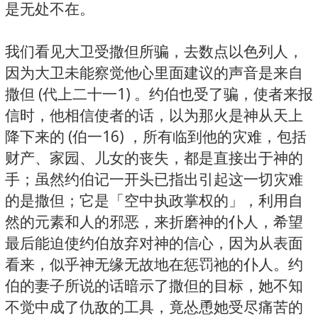
是无处不在。
我们看见大卫受撒但所骗，去数点以色列人，
因为大卫未能察觉他心里面建议的声音是来自
撒但 (代上二十一1) 。约伯也受了骗，使者来报
信时，他相信使者的话，以为那火是神从天上
降下来的 (伯一16) ，所有临到他的灾难，包括
财产、家园、儿女的丧失，都是直接出于神的
手；虽然约伯记一开头已指出引起这一切灾难
的是撒但；它是「空中执政掌权的」，利用自
然的元素和人的邪恶，来折磨神的仆人，希望
最后能迫使约伯放弃对神的信心，因为从表面
看来，似乎神无缘无故地在惩罚祂的仆人。约
伯的妻子所说的话暗示了撒但的目标，她不知
不觉中成了仇敌的工具，竟怂恿她受尽痛苦的