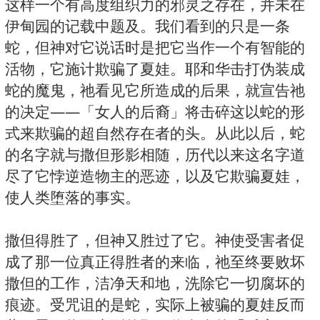
这样一个有高度组织力的邪灵之存在，并未在
伊甸园的记载中题及。我们看到的只是一条
蛇，但神对它说话时是把它当作一个有智能的
活物，它施计欺骗了夏娃。耶和华击打伪装成
蛇的魔鬼，祂看见它所造成的后果，就宣告祂
的决定——「女人的后裔」将击碎这以蛇的形
式来欺骗的超自然存在者的头。从此以后，蛇
的名字就与撒但形影相随，历代以来这名字道
尽了它悖逆造物主的恶迹，以及它欺骗夏娃，
使人类堕落的事实。
撒但得胜了，但神又胜过了它。神使受害者促
成了那一位真正得胜者的来临，祂至终要败坏
撒但的工作，洁净天和地，洗除它一切腐坏的
痕迹。受咒诅的是蛇，实际上被骗的夏娃反而