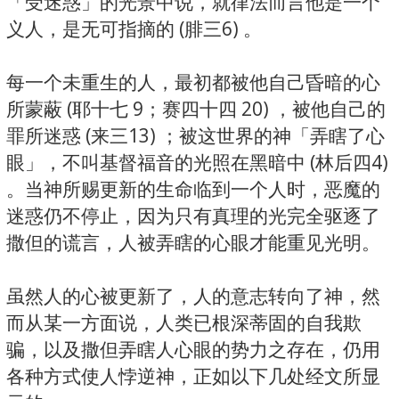
「受迷惑」的光景中说，就律法而言他是一个
义人，是无可指摘的 (腓三6) 。
每一个未重生的人，最初都被他自己昏暗的心
所蒙蔽 (耶十七 9；赛四十四 20) ，被他自己的
罪所迷惑 (来三13) ；被这世界的神「弄瞎了心
眼」，不叫基督福音的光照在黑暗中 (林后四4)
。当神所赐更新的生命临到一个人时，恶魔的
迷惑仍不停止，因为只有真理的光完全驱逐了
撒但的谎言，人被弄瞎的心眼才能重见光明。
虽然人的心被更新了，人的意志转向了神，然
而从某一方面说，人类已根深蒂固的自我欺
骗，以及撒但弄瞎人心眼的势力之存在，仍用
各种方式使人悖逆神，正如以下几处经文所显