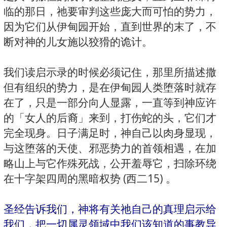
临的那日，祂要审判这些庞大而可怕的势力，
因为它们从伊甸园开始，直到世界的末了，不
断对神的儿女施以狡猾的诡计。
我们读启示录的时候必须记住，那里所描述撒
但有组织的势力，是在伊甸园人类堕落时就存
在了，只是一部分向人显露，一直等到神应许
的「女人的后裔」来到，打伤蛇的头，它们才
完全现身。日子满足时，神自己以肉身显现，
与这堕落的天使、邪恶势力的首领相遇，在加
略山上与它作殊死战，公开羞辱它，扫除环绕
在十字架四周的黑暗权势 (西二15) 。
圣经告诉我们，神将有关祂自己的真理启示给
我们，把一切属灵领域中我们该知道的事教导