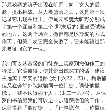
那最狡猾的骗子出现在旷野，向「女人的后
裔」提出挑战。从人类堕落之后，这是第一次
记录它出现在世上。伊甸园和犹大旷野分别成
了第一个亚当和第二个 (即末后的) 亚当受试验
的地方。这两个场合，撒但都是以欺骗的方式
作工，但第二次它完全失败了，它未能骗过那
来要征服它的一位。
我们可以从基督的门徒身上观察到撒但作工的
特质。它骗彼得，使其说出试探主的话，建议
主远离十字架的道路 (太十六22，23) 。稍后撒
但又在会堂外院欺骗同一位门徒，诱使他撒
谎，「我不认得那个人」 (太二十六74) 。从保
罗的书信里我们可以进一步追踪撒但的工作，
保罗提到「假使徒」，「行事诡诈」，称撒但