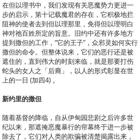
在但以理书中，我们发现有关恶魔势力更进一
步的启示，第十记载魔君的存在，它积极地拦
阻神的使者去到但以理那里，免得但以理明白
神对祂百姓所定的旨意。旧约中还有许多地方
提到撒但的工作，“它的王子”，众邪灵如何实行
撒但的命令。但整体说来，它们的恶行还是被
遮住的，直到伟大的时刻来临，就是那要打伤
蛇头的女人之「后裔」，以人的形式彰显在世
上的一日 (加四4) 。
新约里的撒但
随着基督的降临，自从伊甸园悲剧之后许多世
纪以来，那遮掩恶魔暴行的帘幕终于进一步被
除去了，它们对人类的欺骗被清楚揭露出来，