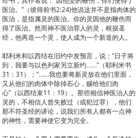
经书，其作者说：“因他受的鞭伤，你们便得了
医治。”（彼得前书2:24)他说这并不是指肉体的
医治，是指属灵的医治。你的灵因他的鞭伤而
得了医治。然而神不医治罪人的灵，根据圣
经，他再造一个灵，使人成为一个新造的人。
耶利米和以西结在旧约中发预言，说：“日子将
到，我要与以色列家另立新约……”（耶利米书
31：31）；“……我也要将新灵放在他们里面，
又从他们的肉体中除掉石心，赐给他们肉
心”（以西结束11：19）。那些相信神医治人的
灵的，不相信人曾失败过（或犯过罪），他们
那不符圣经的讲论，说我们所有人都有一点神
的神性，需要神使它变为完全。