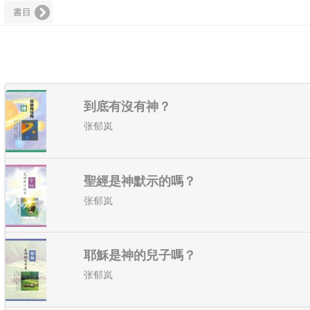
書目
到底有沒有神？
张郁岚
聖經是神默示的嗎？
张郁岚
耶穌是神的兒子嗎？
张郁岚