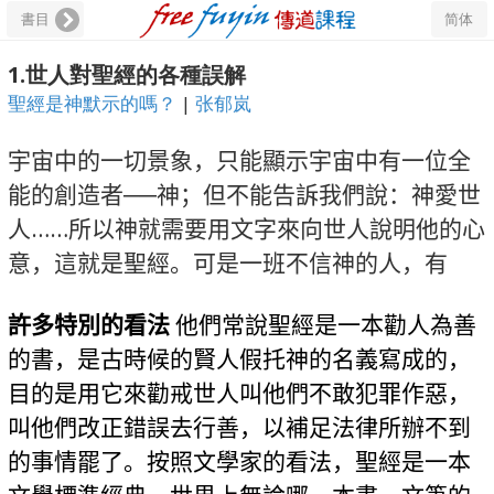
書目
简体
1.世人對聖經的各種誤解
聖經是神默示的嗎？
|
张郁岚
宇宙中的一切景象，只能顯示宇宙中有一位全
能的創造者──神；但不能告訴我們說：神愛世
人……所以神就需要用文字來向世人說明他的心
意，這就是聖經。可是一班不信神的人，有
許多特別的看法
他們常說聖經是一本勸人為善
的書，是古時候的賢人假托神的名義寫成的，
目的是用它來勸戒世人叫他們不敢犯罪作惡，
叫他們改正錯誤去行善，以補足法律所辦不到
的事情罷了。按照文學家的看法，聖經是一本