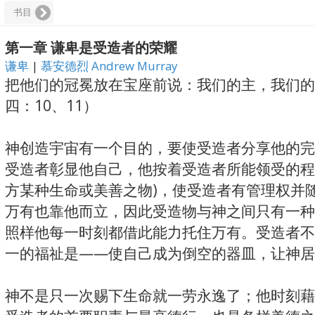
书目
第一章 谦卑是受造者的荣耀
谦卑
|
慕安德烈 Andrew Murray
把他们的冠冕放在宝座前说：我们的主，我们的
四：10、11）
神创造宇宙有一个目的，要使受造者分享他的完
受造者彰显他自己，他按着受造者所能领受的程
方某种生命或美善之物)，使受造者有管理权并
万有也靠他而立，因此受造物与神之间只有一种
照样他每一时刻都借此能力托住万有。受造者不
一的福祉是——使自己成为倒空的器皿，让神居
神不是只一次赐下生命就一劳永逸了；他时刻藉