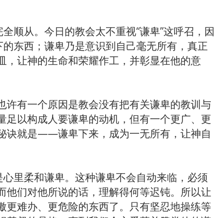
全顺从。今日的教会太不重视“谦卑”这呼召，因
下的东西；谦卑乃是意识到自己毫无所有，真正
皿，让神的生命和荣耀作工，并彰显在他的意
也许有一个原因是教会没有把有关谦卑的教训与
量足以构成人要谦卑的动机，但有一个更广、更
秘诀就是——谦卑下来，成为一无所有，让神自
是心里柔和谦卑。这种谦卑不会自动来临，必须
而他们对他所说的话，理解得何等迟钝。所以让
傲更难办、更危险的东西了。只有坚忍地操练等