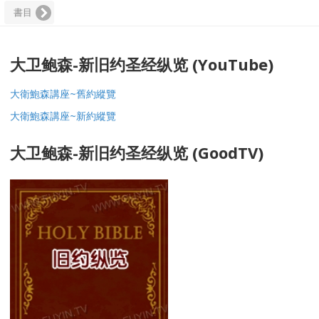
書目
大卫鲍森-新旧约圣经纵览 (YouTube)
大衛鮑森講座~舊約縱覽
大衛鮑森講座~新約縱覽
大卫鲍森-新旧约圣经纵览 (GoodTV)