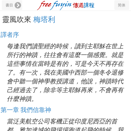
書目
简体
靈風吹來
梅塔利
譯者序
每逢我們讀聖經的時候，讀到主耶穌在世上
所行的神蹟，往往會有這麼一個感覺。就是
這些事情在當時是有的，可是今天不再存在
了。有一次，我在美國中西部一個冬令退修
會中聽一個神學教授講道，他說，神蹟時代
己經過去了，除非等主耶穌再來，不會再有
什麼神蹟。
第一章 我們信靠神
當泛美航空公司客機正從印度尼西亞的首
都，雅加達城的飛場場跑道起飛的時候，我