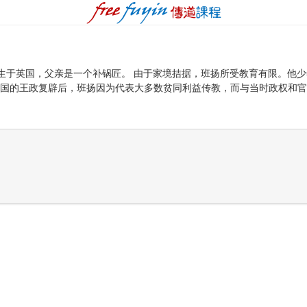
8年生于英国，父亲是一个补锅匠。 由于家境拮据，班扬所受教育有限。
，英国的王政复辟后，班扬因为代表大多数贫同利益传教，而与当时政权和